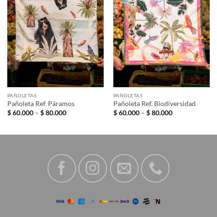
deseos
deseos
PAÑOLETAS
PAÑOLETAS
Pañoleta Ref. Páramos
Pañoleta Ref. Biodiversidad
Price
Price
$
60.000
–
$
80.000
$
60.000
–
$
80.000
range:
range:
$ 60.000
$ 60.000
through
through
$ 80.000
$ 80.000