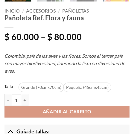
INICIO
/
ACCESORIOS
/
PAÑOLETAS
Pañoleta Ref. Flora y fauna
Price
$
60.000
–
$
80.000
range:
$ 60.000
Colombia, país de las aves y las flores. Somos el tercer país
through
con mayor biodiversidad, liderando la lista en diversidad de
$ 80.000
aves.
Talla
Grande (70cmx70cm)
Pequeña (45cmx45cm)
Pañoleta Ref. Flora y fauna cantidad
AÑADIR AL CARRITO
Guía de tallas: