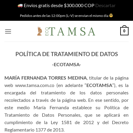
Envíos gratis desde $300.000 COP
Descartar
Skip
Pedidos antes de las 12:00pm (L–V) se envían el mismo día
to
content
0
POLÍTICA DE TRATAMIENTO DE DATOS
-ECOTAMSA-
MARÍA FERNANDA TORRES MEDINA
, titular de la página
web
www.tamsa.com.co
(en adelante “
ECOTAMSA
”), es la
encargada del tratamiento de los datos personales
recolectados a través de la página web. En ese sentido, por
este medio María Fernanda establece su Política de
Tratamiento de Datos Personales, que se aplicará en
cumplimiento de la Ley 1581 de 2012 y del Decreto
Reglamentario 1377 de 2013.