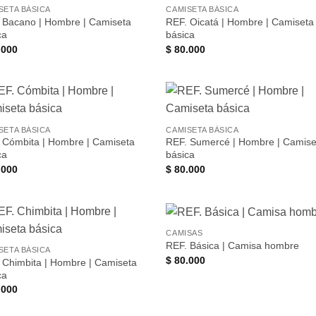
Añadir
Aña
SETA BÁSICA
CAMISETA BÁSICA
a la
a 
 Bacano | Hombre | Camiseta
REF. Oicatá | Hombre | Camiseta
lista de
list
deseos
des
ca
básica
.000
$
80.000
Añadir
Aña
SETA BÁSICA
CAMISETA BÁSICA
a la
a 
 Cómbita | Hombre | Camiseta
REF. Sumercé | Hombre | Camise
lista de
list
deseos
des
ca
básica
.000
$
80.000
CAMISAS
Añadir
Aña
REF. Básica | Camisa hombre
SETA BÁSICA
a la
a 
$
80.000
 Chimbita | Hombre | Camiseta
lista de
list
deseos
des
ca
.000