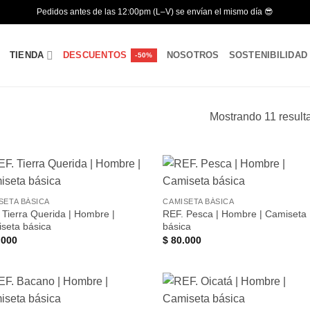
Pedidos antes de las 12:00pm (L–V) se envían el mismo día 😎
TIENDA
DESCUENTOS
NOSOTROS
SOSTENIBILIDAD
Mostrando 11 result
Añadir
Aña
SETA BÁSICA
CAMISETA BÁSICA
a la
a 
 Tierra Querida | Hombre |
REF. Pesca | Hombre | Camiseta
lista de
list
deseos
des
seta básica
básica
.000
$
80.000