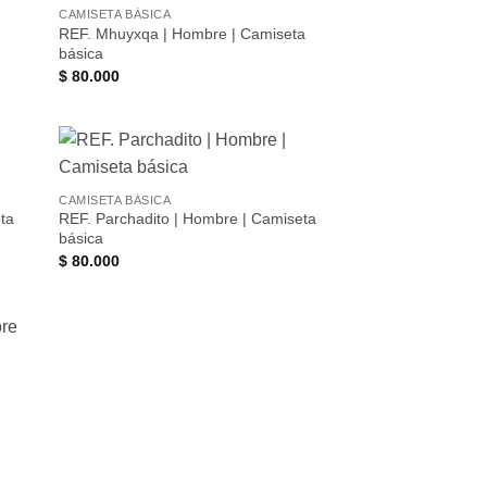
dir
Añadir
CAMISETA BÁSICA
la
a la
REF. Mhuyxqa | Hombre | Camiseta
a de
lista de
eos
deseos
básica
$
80.000
dir
Añadir
CAMISETA BÁSICA
la
a la
ta
REF. Parchadito | Hombre | Camiseta
a de
lista de
eos
deseos
básica
$
80.000
dir
la
a de
eos