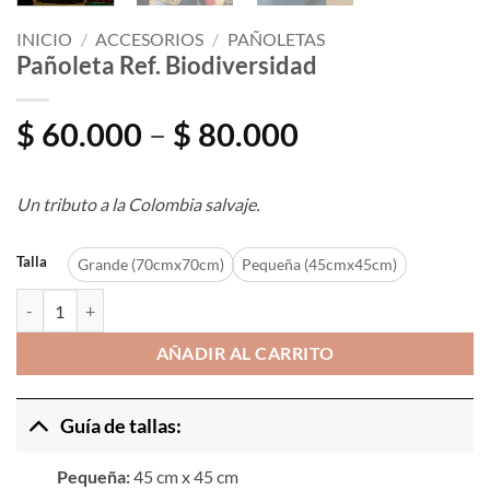
INICIO
/
ACCESORIOS
/
PAÑOLETAS
Pañoleta Ref. Biodiversidad
Price
$
60.000
–
$
80.000
range:
$ 60.000
Un tributo a la Colombia salvaje.
through
$ 80.000
Talla
Grande (70cmx70cm)
Pequeña (45cmx45cm)
Pañoleta Ref. Biodiversidad cantidad
AÑADIR AL CARRITO
Guía de tallas:
Pequeña:
45 cm x 45 cm