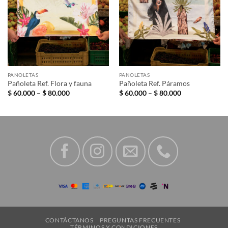
PAÑOLETAS
PAÑOLETAS
Pañoleta Ref. Flora y fauna
Pañoleta Ref. Páramos
Price
Price
$
60.000
–
$
80.000
$
60.000
–
$
80.000
range:
range:
$ 60.000
$ 60.000
through
through
$ 80.000
$ 80.000
CONTÁCTANOS
PREGUNTAS FRECUENTES
TÉRMINOS Y CONDICIONES