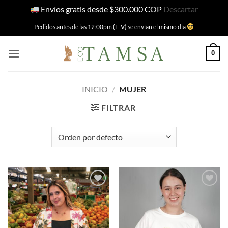
Envíos gratis desde $300.000 COP
Descartar
Skip
Pedidos antes de las 12:00pm (L–V) se envían el mismo día
to
content
0
INICIO
/
MUJER
FILTRAR
Añadir
Añadir
a la
a la
lista de
lista de
deseos
deseos