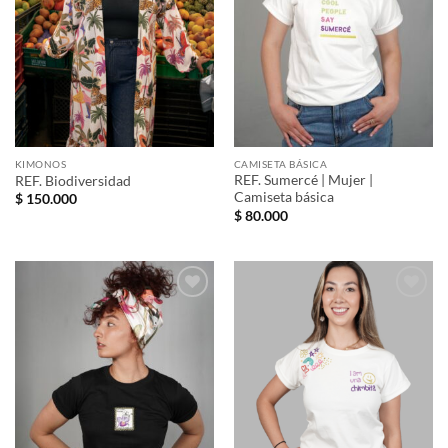
KIMONOS
CAMISETA BÁSICA
REF. Sumercé | Mujer |
REF. Biodiversidad
Camiseta básica
$
150.000
$
80.000
Añadir
Añadir
a la
a la
lista de
lista de
deseos
deseos