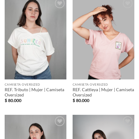
Añadir
Añadir
a la
a la
lista de
lista de
deseos
deseos
CAMISETA OVERSIZED
CAMISETA OVERSIZED
REF. Tributo | Mujer | Camiseta
REF. Cattleya | Mujer | Camiseta
Oversized
Oversized
$
80.000
$
80.000
Añadir
Añadir
a la
a la
lista de
lista de