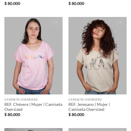
$
80.000
$
80.000
Añadir
Añadir
a la
a la
lista de
lista de
deseos
deseos
CAMISETA OVERSIZED
CAMISETA OVERSIZED
REF. Chévere | Mujer | Camiseta
REF. Jenesano | Mujer |
Oversized
Camiseta Oversized
$
80.000
$
80.000