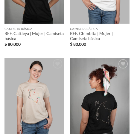
CAMISETA BÁSICA
CAMISETA BÁSICA
REF. Cattleya | Mujer | Camiseta
REF. Chimbita | Mujer |
básica
Camiseta básica
$
80.000
$
80.000
Añadir
Añadir
a la
a la
lista de
lista de
deseos
deseos