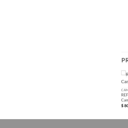
P
Añadir
CAMISETA OVERSIZED
CAM
a la
REF. Mi Tierra | Mujer |
REF
lista de
deseos
Camiseta Oversized
Cam
$
80.000
$
80