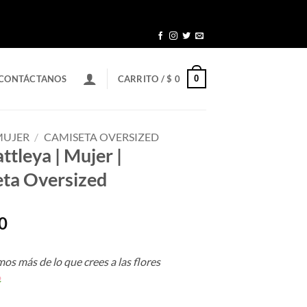
0
CONTÁCTANOS
CARRITO /
$
0
MUJER
/
CAMISETA OVERSIZED
ttleya | Mujer |
ta Oversized
0
s más de lo que crees a las flores