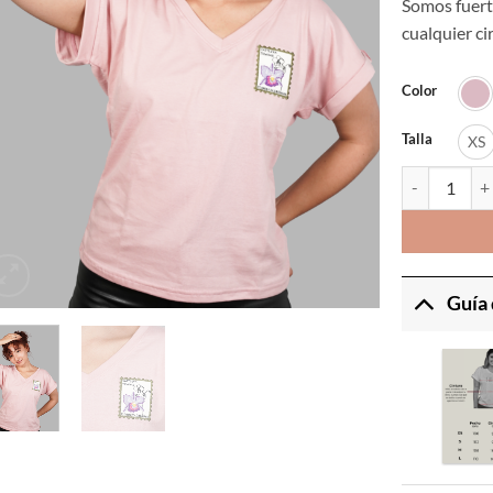
Somos fuert
cualquier ci
Color
Talla
XS
REF. Cattleya
Guía 