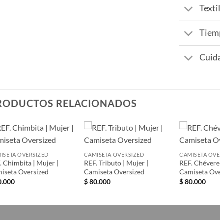
Texti
Tiemp
Cuida
RODUCTOS RELACIONADOS
Añadir
Añadir
ISETA OVERSIZED
CAMISETA OVERSIZED
CAMISETA OVE
a la
a la
. Chimbita | Mujer |
REF. Tributo | Mujer |
REF. Chévere 
lista de
lista de
deseos
deseos
iseta Oversized
Camiseta Oversized
Camiseta Ove
.000
$
80.000
$
80.000