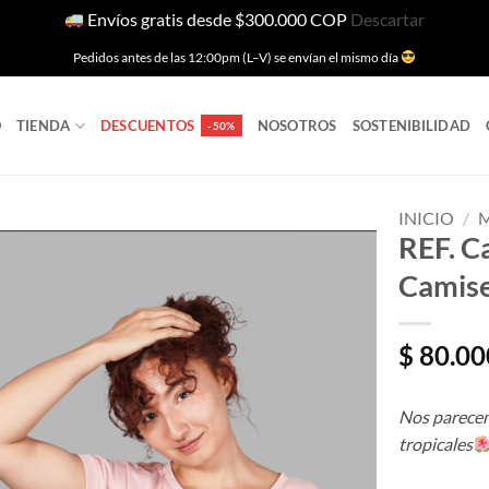
Envíos gratis desde $300.000 COP
Descartar
Pedidos antes de las 12:00pm (L–V) se envían el mismo día
O
TIENDA
DESCUENTOS
NOSOTROS
SOSTENIBILIDAD
INICIO
/
REF. Ca
Camise
Añadir
a la
lista
$
80.00
de
deseos
Nos parecemo
tropicales