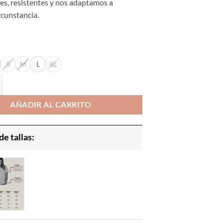
es, resistentes y nos adaptamos a
rcunstancia.
S
M
L
XL
 | Mujer | Camiseta Oversized cantidad
AÑADIR AL CARRITO
de tallas: