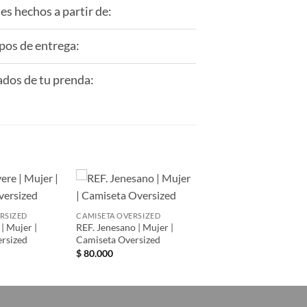
les hechos a partir de:
os de entrega:
dos de tu prenda:
Añadir
Añadir
RSIZED
CAMISETA OVERSIZED
a la
a la
| Mujer |
REF. Jenesano | Mujer |
lista de
lista de
deseos
deseos
rsized
Camiseta Oversized
$
80.000