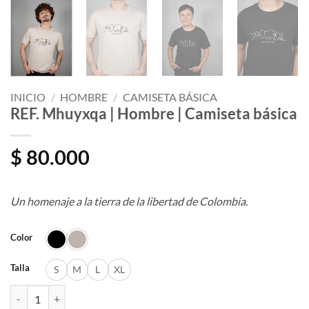
INICIO
/
HOMBRE
/
CAMISETA BÁSICA
REF. Mhuyxqa | Hombre | Camiseta básica
$
80.000
Un homenaje a la tierra de la libertad de Colombia.
Color
Talla
S
M
L
XL
REF. Mhuyxqa | Hombre | Camiseta básica cantidad