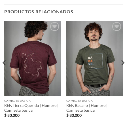
PRODUCTOS RELACIONADOS
Añadir
Añadir
a la
a la
lista de
lista de
deseos
deseos
CAMISETA BÁSICA
CAMISETA BÁSICA
REF. Tierra Querida | Hombre |
REF. Bacano | Hombre |
Camiseta básica
Camiseta básica
$
80.000
$
80.000