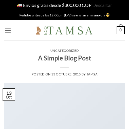
Envíos gratis desde $300.000 COP
Descartar
Skip
Pedidos antes de las 12:00pm (L–V) se envían el mismo día
to
content
0
UNCATEGORIZED
A Simple Blog Post
POSTED ON
13 OCTUBRE, 2015
BY
TAMSA
13
Oct