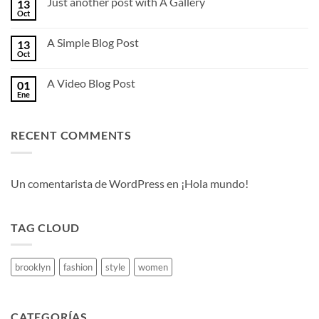
Just another post with A Gallery
13
en
Welcome
Oct
No
to
hay
Flatsome
comentarios
A Simple Blog Post
13
en
Just
Oct
No
another
hay
post
comentarios
with
A Video Blog Post
01
en
A
A
Ene
No
Gallery
Simple
hay
Blog
comentarios
Post
en
RECENT COMMENTS
A
Video
Blog
Post
Un comentarista de WordPress
en
¡Hola mundo!
TAG CLOUD
brooklyn
fashion
style
women
CATEGORÍAS