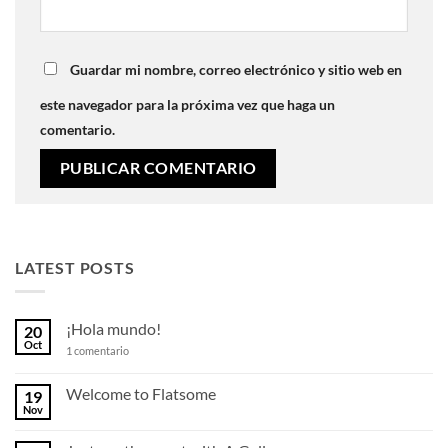
Guardar mi nombre, correo electrónico y sitio web en
este navegador para la próxima vez que haga un
comentario.
LATEST POSTS
¡Hola mundo!
20
Oct
en
1 comentario
¡Hola
mundo!
Welcome to Flatsome
19
Nov
No
hay
comentarios