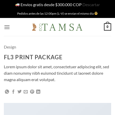
Envíos gratis desde $300.000 COP
Descartar
Skip
Pedidos antes de las 12:00pm (L–V) se envían el mismo día
to
content
0
Design
FL3 PRINT PACKAGE
Lorem ipsum dolor sit amet, consectetuer adipiscing elit, sed
diam nonummy nibh euismod tincidunt ut laoreet dolore
magna aliquam erat volutpat.